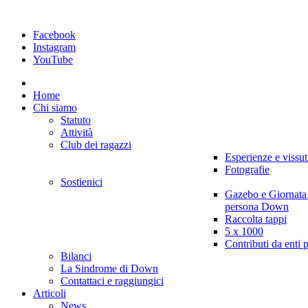
Facebook
Instagram
YouTube
Home
Chi siamo
Statuto
Attività
Club dei ragazzi
Esperienze e vissut
Fotografie
Sostienici
Gazebo e Giornata
persona Down
Raccolta tappi
5 x 1000
Contributi da enti 
Bilanci
La Sindrome di Down
Contattaci e raggiungici
Articoli
News