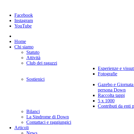
Facebook
Instagram
YouTube
Home
Chi siamo
Statuto
Attività
Club dei ragazzi
Esperienze e vissut
Fotografie
Sostienici
Gazebo e Giornata
persona Down
Raccolta tappi
5 x 1000
Contributi da enti 
Bilanci
La Sindrome di Down
Contattaci e raggiungici
Articoli
News