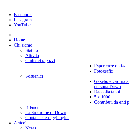
Facebook
Instagram
YouTube
Home
Chi siamo
Statuto
Attività
Club dei ragazzi
Esperienze e vissut
Fotografie
Sostienici
Gazebo e Giornata
persona Down
Raccolta tappi
5 x 1000
Contributi da enti 
Bilanci
La Sindrome di Down
Contattaci e raggiungici
Articoli
News