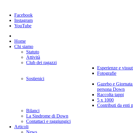
Facebook
Instagram
YouTube
Home
Chi siamo
Statuto
Attività
Club dei ragazzi
Esperienze e vissut
Fotografie
Sostienici
Gazebo e Giornata
persona Down
Raccolta tappi
5 x 1000
Contributi da enti 
Bilanci
La Sindrome di Down
Contattaci e raggiungici
Articoli
News