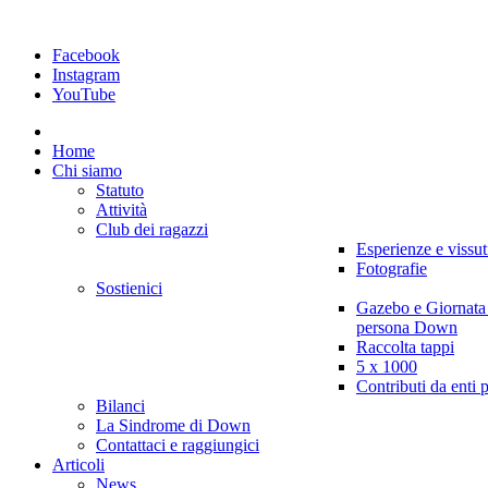
Facebook
Instagram
YouTube
Home
Chi siamo
Statuto
Attività
Club dei ragazzi
Esperienze e vissut
Fotografie
Sostienici
Gazebo e Giornata
persona Down
Raccolta tappi
5 x 1000
Contributi da enti 
Bilanci
La Sindrome di Down
Contattaci e raggiungici
Articoli
News