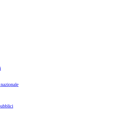
i
 nazionale
pubblici