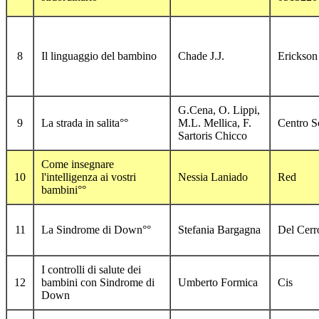
8
Il linguaggio del bambino
Chade J.J.
Erickson
G.Cena, O. Lippi,
9
La strada in salita°°
M.L. Mellica, F.
Centro Sc
Sartoris Chicco
Come insegnare
10
l'intelligenza ai vostri
Nessia Laniado
Red
bambini°°
11
La Sindrome di Down°°
Stefania Bargagna
Del Cerr
I controlli di salute dei
12
bambini con Sindrome di
Umberto Formica
Cis
Down