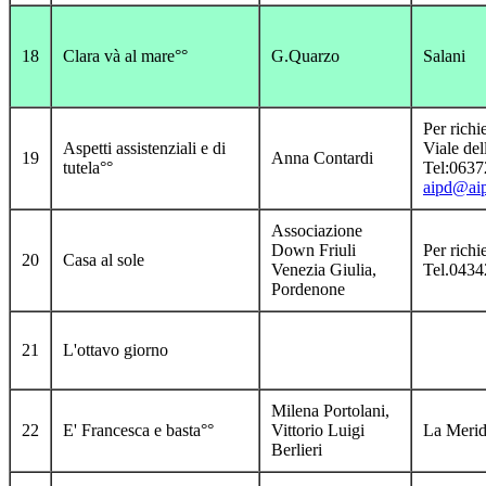
18
Clara và al mare°°
G.Quarzo
Salani
Per rich
Aspetti assistenziali e di
Viale del
19
Anna Contardi
tutela°°
Tel:063
aipd@aip
Associazione
Down Friuli
Per richie
20
Casa al sole
Venezia Giulia,
Tel.043
Pordenone
21
L'ottavo giorno
Milena Portolani,
22
E' Francesca e basta°°
Vittorio Luigi
La Merid
Berlieri