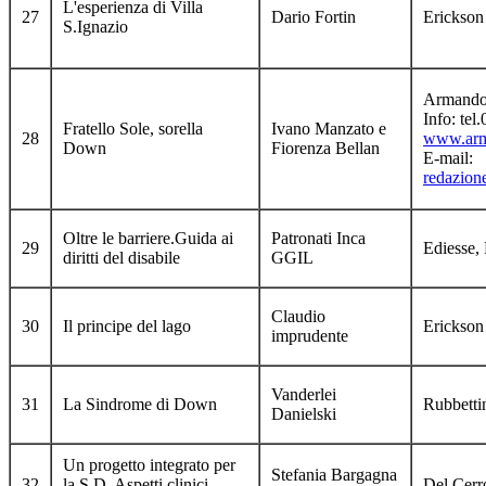
L'esperienza di Villa
27
Dario Fortin
Erickson
S.Ignazio
Armando
Info: te
Fratello Sole, sorella
Ivano Manzato e
28
www.arm
Down
Fiorenza Bellan
E-mail:
redazion
Oltre le barriere.Guida ai
Patronati Inca
29
Ediesse,
diritti del disabile
GGIL
Claudio
30
Il principe del lago
Erickson
imprudente
Vanderlei
31
La Sindrome di Down
Rubbetti
Danielski
Un progetto integrato per
Stefania Bargagna
32
la S.D. Aspetti clinici,
Del Cerr