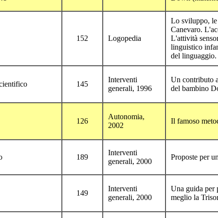
Lo sviluppo, le 
Canevaro. L'acq
152
Logopedia
L'attività sens
linguistico infa
del linguaggio.
Interventi
Un contributo a
ientifico
145
generali, 1996
del bambino 
Autonomia,
126
Il famoso metodo
2002
Interventi
o
189
Proposte per un
generali, 2000
Interventi
Una guida per p
149
generali, 2000
meglio la Tris