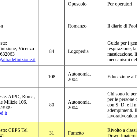
Opuscolo
Per operatori
on
Romanzo
Il diario di Pa
ste:
Guida per i gen
finizione, Vicenza
respirazione, la
84
Logopedia
2632063
masticazione, l
altradefinizione.it
meccanismi del
Autonomia,
108
Educazione all'
2004
Chi sono le per
ieste: AIPD, Roma,
per le persone
le Milizie 106.
Autonomia,
80
con S. D. e il 
723909
2004
adempimenti. Il
d.it
lavorativo:alcu
este: CEPS Tel
Rivolto a class
31
Fumetto
41
Down (materne 