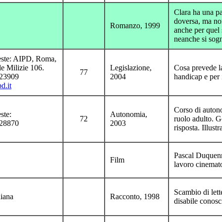
Clara ha una pa
doversa, ma non
Romanzo, 1999
anche per quel 
neanche si sog
ieste: AIPD, Roma,
le Milizie 106.
Legislazione,
Cosa prevede la 
77
723909
2004
handicap e per 
d.it
Corso di autono
ste:
Autonomia,
72
ruolo adulto. Ge
428870
2003
risposta. Illustr
Pascal Duquenn
Film
lavoro cinemat
Scambio di lett
iana
Racconto, 1998
disabile conosci