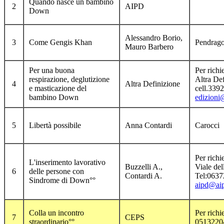
Quando nasce un bambino
2
AIPD
Down
Alessandro Borio,
3
Come Gengis Khan
Pendrag
Mauro Barbero
Per una buona
Per richie
respirazione, deglutizione
Altra De
4
Altra Definizione
e masticazione del
cell.339
bambino Down
edizioni@
5
Libertà possibile
Anna Contardi
Carocci
Per rich
L'inserimento lavorativo
Buzzelli A.,
Viale del
6
delle persone con
Contardi A.
Tel:063
Sindrome di Down°°
aipd@aip
Colla un incontro
Per richi
7
CEPS
straordinario°°
0513220