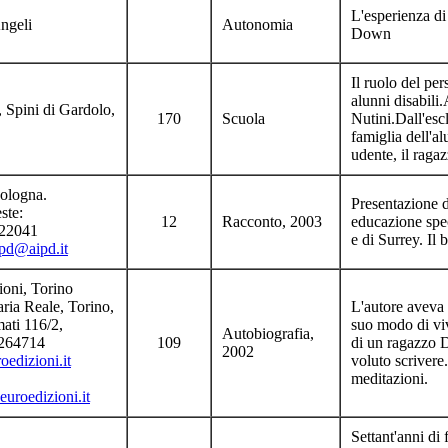
L'esperienza di 
ngeli
Autonomia
Down
Il ruolo del pe
alunni disabil
 Spini di Gardolo,
170
Scuola
Nutini.Dall'esc
famiglia dell'al
udente, il raga
ologna.
Presentazione d
ste:
12
Racconto, 2003
educazione spec
322041
e di Surrey. Il
ipd@aipd.it
ioni, Torino
ria Reale, Torino,
L'autore aveva l
ati 116/2,
suo modo di vi
Autobiografia,
2264714
109
di un ragazzo D
2002
edizioni.it
voluto scrivere.
meditazioni.
uroedizioni.it
Settant'anni di