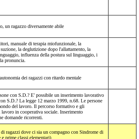
olo, un ragazzo diversamente abile
itori, manuale di terapia miofunzionale, la
 suzione, la deglutizione dopo l'allattamento, la
inguaggio, influenza della postura sul linguaggio, i
la pronuncia.
autonomia dei ragazzi con ritardo mentale
sone con S.D.? E' possibile un inserimento lavorativo
 con S.D.? La legge 12 marzo 1999, n.68. Le persone
mondo del lavoro. Il percorso formativo e gli
 lavoro in cooperativa sociale. Inserimento
ne domande ricorrenti.
i di ragazzi dove ci sia un compagno con Sindrome di
e prime classi elementari)