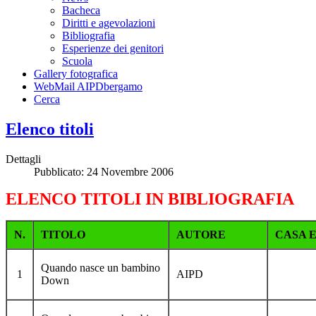
Bacheca
Diritti e agevolazioni
Bibliografia
Esperienze dei genitori
Scuola
Gallery fotografica
WebMail AIPDbergamo
Cerca
Elenco titoli
Dettagli
Pubblicato: 24 Novembre 2006
ELENCO TITOLI IN BIBLIOGRAFIA
N.
TITOLO
AUTORE
CASA 
Quando nasce un bambino
1
AIPD
Down