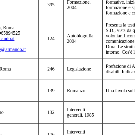
Formazione,
formative, inizi
395
2004
formazione e sp
formazione e co
Presenta la tes
, Roma
S.D., vista da q
l.065894525
Autobiografia,
volontari.Incom
ando.it
124
2004
comunicazione…s
Dora. Le struttu
e@armando.it
intorno. Cos'è 
Prefazione di Au
 Roma
246
Legislazione
disabili. Indic
139
Romanzo
Una favola sull
Interventi
no
132
generali, 1985
Interventi
o
176