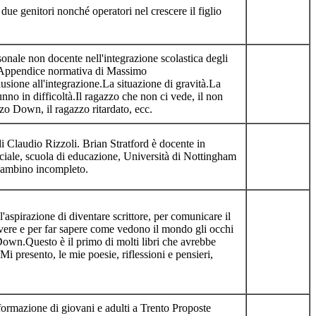
due genitori nonché operatori nel crescere il figlio
rsonale non docente nell'integrazione scolastica degli
i.Appendice normativa di Massimo
lusione all'integrazione.La situazione di gravità.La
unno in difficoltà.Il ragazzo che non ci vede, il non
zzo Down, il ragazzo ritardato, ecc.
i Claudio Rizzoli. Brian Stratford è docente in
iale, scuola di educazione, Università di Nottingham
 bambino incompleto.
'aspirazione di diventare scrittore, per comunicare il
vere e per far sapere come vedono il mondo gli occhi
own.Questo è il primo di molti libri che avrebbe
Mi presento, le mie poesie, riflessioni e pensieri,
 formazione di giovani e adulti a Trento Proposte