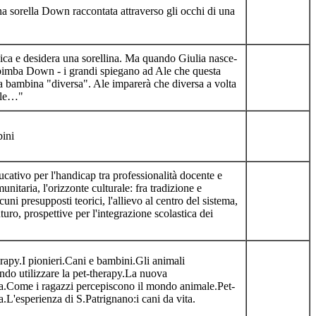
na sorella Down raccontata attraverso gli occhi di una
nica e desidera una sorellina. Ma quando Giulia nasce-
 bimba Down - i grandi spiegano ad Ale che questa
 bambina "diversa". Ale imparerà che diversa a volta
iale…"
ini
cativo per l'handicap tra professionalità docente e
nitaria, l'orizzonte culturale: fra tradizione e
uni presupposti teorici, l'allievo al centro del sistema,
turo, prospettive per l'integrazione scolastica dei
erapy.I pionieri.Cani e bambini.Gli animali
ndo utilizzare la pet-therapy.La nuova
a.Come i ragazzi percepiscono il mondo animale.Pet-
a.L'esperienza di S.Patrignano:i cani da vita.