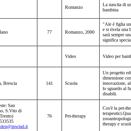
La nascita di u
Romanzo
bambina
"Ale è figlia u
e si rivela una
lano
77
Romanzo, 2000
sarà sempre una
significa spec
Video
Video per bamb
Un progetto edu
dimensione comu
, Brescia
141
Scuola
innovazione, alc
lo sguardo al fu
disabili.
este: San
Cos'è la pet-th
o, S.Vito di
terapeutici.Qua
Trento)
76
Pet-therapy
zooantropologi
1533535
therapy e scuol
aden@inwind.it