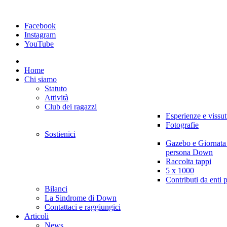
Facebook
Instagram
YouTube
Home
Chi siamo
Statuto
Attività
Club dei ragazzi
Esperienze e vissut
Fotografie
Sostienici
Gazebo e Giornata
persona Down
Raccolta tappi
5 x 1000
Contributi da enti 
Bilanci
La Sindrome di Down
Contattaci e raggiungici
Articoli
News