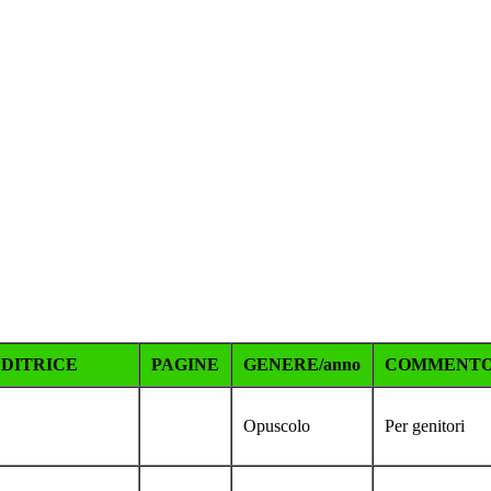
EDITRICE
PAGINE
GENERE/anno
COMMENT
Opuscolo
Per genitori