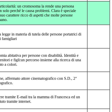
rticolarità: un cromosoma la rende una persona
 solo perché le causa problemi. Clara è speciale
suo carattere ricco di aspetti che molte persone
nano.
legge in materia di tutela delle persone portatrici di
i famigliari
mia abitativa per persone con disabilità. Identità e
nitori e figli:un percorso insieme alla ricerca di una
ato a colori.
e, affermato attore cinematografico con S.D., 2°
ografico.
ere tramite E-mail tra la mamma di Francesca ed un
uto tramite internet.