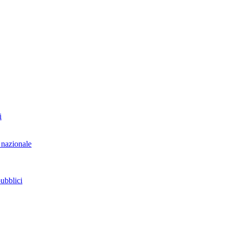
i
 nazionale
pubblici