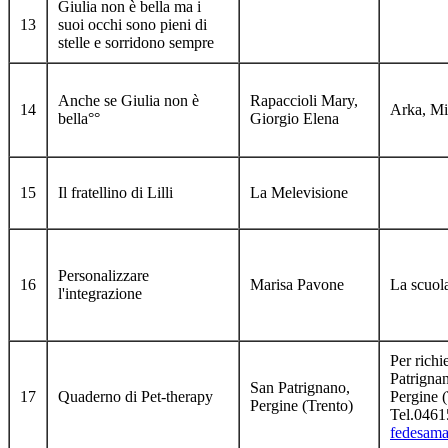
Giulia non è bella ma i
13
suoi occhi sono pieni di
stelle e sorridono sempre
Anche se Giulia non è
Rapaccioli Mary,
14
Arka, Mi
bella°°
Giorgio Elena
15
Il fratellino di Lilli
La Melevisione
Personalizzare
16
Marisa Pavone
La scuola
l'integrazione
Per richi
Patrignan
San Patrignano,
17
Quaderno di Pet-therapy
Pergine (
Pergine (Trento)
Tel.046
fedesam