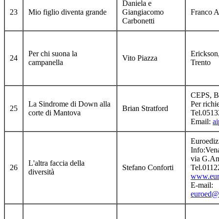
Daniela e
23
Mio figlio diventa grande
Giangiacomo
Franco A
Carbonetti
Per chi suona la
Erickson,
24
Vito Piazza
campanella
Trento
CEPS, B
La Sindrome di Down alla
Per richie
25
Brian Stratford
corte di Mantova
Tel.051
Email:
a
Euroediz
Info:Vena
via G.Am
L'altra faccia della
26
Stefano Conforti
Tel.011
diversità
www.euro
E-mail:
euroed@e