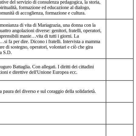
ative del servizio di consulenza pedagogica, la storia,
iritualità, formazione ed educazione al dialogo,
munità di accoglienza, formazione e cultura.
timonianza di vita di Mariagrazia, una donna con la
uattro angolazioni diverse: genitori, fratelli, operatori,
prensibili manie…vita di tutti i giorni. La
i fa per dire. Dicono i fratelli. Intervista a mamma
re di sostegno, operatori, volontari e ciò che gira
la S.D.
guro Battaglia. Con allegati. I diritti dei cittadini
azioni e direttive dell'Unione Europea ecc.
a paura del diverso e sul coraggio della solidarietà.