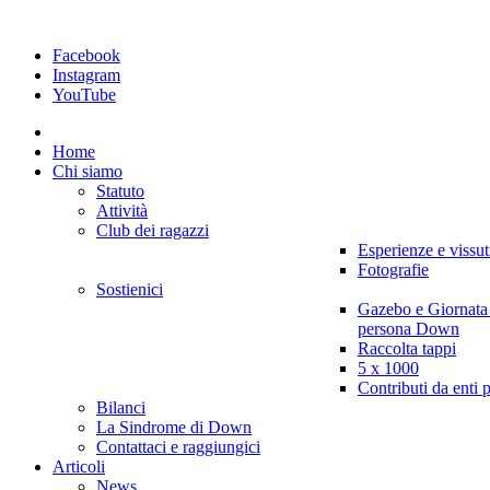
Facebook
Instagram
YouTube
Home
Chi siamo
Statuto
Attività
Club dei ragazzi
Esperienze e vissut
Fotografie
Sostienici
Gazebo e Giornata
persona Down
Raccolta tappi
5 x 1000
Contributi da enti 
Bilanci
La Sindrome di Down
Contattaci e raggiungici
Articoli
News