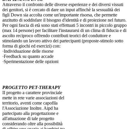
Attraverso il confronto delle diverse esperienze e dei diversi vissuti
dei genitori, si è cercato di dare un input affinchè la sessualità dei
figli Down sia accolta come un'importante risorsa, che permette
anzitutto di soddisfare il bisogno d'identità e di proiezione nel futuro.
Per ogni fascia di età sono stati effettuati 5 incontri in piccolo gruppo
(max 14 persone) per facilitare l'instaurarsi di un clima di fiducia e di
ascolto reciproco offrendo contributi teorici del conduttore e
stimolando un lavoro attivo dei partecipanti (proposte-stimolo sotto
forma di giochi ed esercizi) con:
·
Individuazione delle risorse
·
Feedback su quanto accade
·
Sperimentazione delle opzioni
PROGETTO PET-THERAPY
II progetto a carattere provinciale
mette in rete varie associazioni del
territorio, aventi come capofila
l'Associazione Inoltre. Aipd ha
partecipato alla progettazione e
all'attuazione di tale progetto
considerando oltre alla possibilità
di offrire uno spazio ai bambini tra