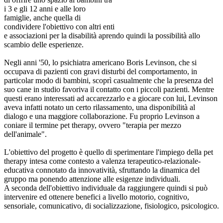
i 3 e gli 12 anni e alle loro
famiglie, anche quella di
condividere l'obiettivo con altri enti
e associazioni per la disabilità aprendo quindi la possibilità allo
scambio delle esperienze.
Negli anni '50, lo psichiatra americano Boris Levinson, che si
occupava di pazienti con gravi disturbi del comportamento, in
particolar modo di bambini, scoprì casualmente che la presenza del
suo cane in studio favoriva il contatto con i piccoli pazienti. Mentre
questi erano interessati ad accarezzarlo e a giocare con lui, Levinson
aveva infatti notato un certo rilassamento, una disponibilità al
dialogo e una maggiore collaborazione. Fu proprio Levinson a
coniare il termine pet therapy, ovvero "terapia per mezzo
dell'animale".
L'obiettivo del progetto è quello di sperimentare l'impiego della pet
therapy intesa come contesto a valenza terapeutico-relazionale-
educativa connotato da innovatività, sfruttando la dinamica del
gruppo ma ponendo attenzione alle esigenze individuali.
A seconda dell'obiettivo individuale da raggiungere quindi si può
intervenire ed ottenere benefici a livello motorio, cognitivo,
sensoriale, comunicativo, di socializzazione, fisiologico, psicologico.