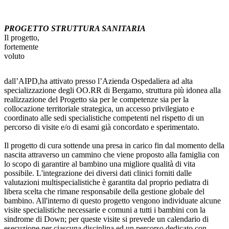
PROGETTO STRUTTURA SANITARIA
Il progetto,
fortemente
voluto
dall’AIPD,ha attivato presso l’Azienda Ospedaliera ad alta
specializzazione degli OO.RR di Bergamo, struttura più idonea alla
realizzazione del Progetto sia per le competenze sia per la
collocazione territoriale strategica, un accesso privilegiato e
coordinato alle sedi specialistiche competenti nel rispetto di un
percorso di visite e/o di esami già concordato e sperimentato.
Il progetto di cura sottende una presa in carico fin dal momento della
nascita attraverso un cammino che viene proposto alla famiglia con
lo scopo di garantire al bambino una migliore qualità di vita
possibile. L'integrazione dei diversi dati clinici forniti dalle
valutazioni multispecialistiche è garantita dal proprio pediatra di
libera scelta che rimane responsabile della gestione globale del
bambino. All'interno di questo progetto vengono individuate alcune
visite specialistiche necessarie e comuni a tutti i bambini con la
sindrome di Down; per queste visite si prevede un calendario di
esecuzione per ciascuna disciplina ed un percorso dedicato con