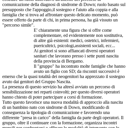
comunicazione della diagnosi di sindrome di Down; ruolo basato sul
presupposto che l'appoggio,il sostegno e l'aiuto alla coppia e alla
famiglia che si trova ad affrontare questo delicato momento, può
essere offerto da parte di chi, in prima persona, ha già vissuto un
"percorso simile".
E' chiaramente una figura che si offre come
complementare, ed evidentemente non sostitutiva,
di altre già esistenti: medici, ostetrici, infermieri,
puericultrici, psicologi,assistenti sociali, ecc...
Ai genitori si sono affiancati diversi operatori
sanitari che lavorano presso i sette punti nascita
della provincia di Bergamo.
Il "gruppo" ha incontrato molte famiglie che hanno
avuto un figlio con SD; da riscontri successivi è
emerso che la quasi totalità dei neogenitori ha apprezzato il sostegno
avuto dai genitori del Gruppo Nascita.
La presenza di questo servizio ha altresì avviato un percorso di
sensibilizzazione nei reparti coinvolti; per questo diversi operatori
hanno chiesto di poter partecipare a corsi di formazione.
Tutto questo favorisce una nuova modalità di approccio alla nascita
di un bambino nato con sindrome di Down, modificando di
conseguenza la tipologia di comunicazione e favorendo una
differente "presa in carico" della famiglia da parte degli operatori. Il
gruppo, oltre il continuare con la formazione, organizza incontri
mensili per confrontarsi e affinare le modalità di intervento con le