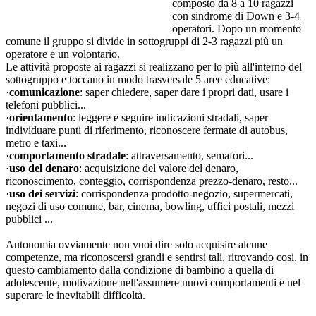
composto da 8 a 10 ragazzi
con sindrome di Down e 3-4
operatori. Dopo un momento
comune il gruppo si divide in sottogruppi di 2-3 ragazzi più un
operatore e un volontario.
Le attività proposte ai ragazzi si realizzano per lo più all'interno del
sottogruppo e toccano in modo trasversale 5 aree educative:
·
comunicazione
: saper chiedere, saper dare i propri dati, usare i
telefoni pubblici...
·
orientamento
: leggere e seguire indicazioni stradali, saper
individuare punti di riferimento, riconoscere fermate di autobus,
metro e taxi...
·
comportamento stradale
: attraversamento, semafori...
·
uso del denaro
: acquisizione del valore del denaro,
riconoscimento, conteggio, corrispondenza prezzo-denaro, resto...
·
uso dei servizi
: corrispondenza prodotto-negozio, supermercati,
negozi di uso comune, bar, cinema, bowling, uffici postali, mezzi
pubblici ...
Autonomia ovviamente non vuoi dire solo acquisire alcune
competenze, ma riconoscersi grandi e sentirsi tali, ritrovando cosi, in
questo cambiamento dalla condizione di bambino a quella di
adolescente, motivazione nell'assumere nuovi comportamenti e nel
superare le inevitabili difficoltà.