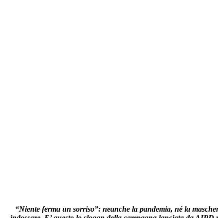
“Niente ferma un sorriso”: neanche la pandemia, né la mascher
indossare. E’ questo lo slogan della campagna lanciata da AIPD 