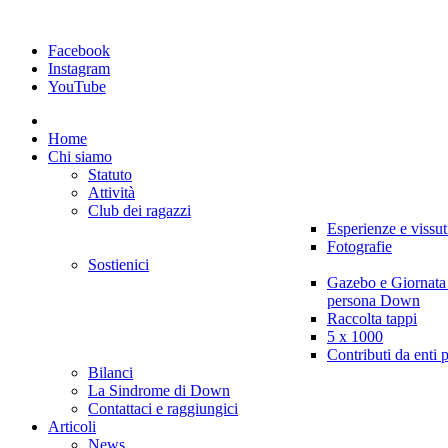
Facebook
Instagram
YouTube
Home
Chi siamo
Statuto
Attività
Club dei ragazzi
Esperienze e vissut
Fotografie
Sostienici
Gazebo e Giornata
persona Down
Raccolta tappi
5 x 1000
Contributi da enti 
Bilanci
La Sindrome di Down
Contattaci e raggiungici
Articoli
News