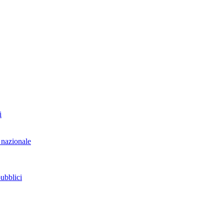
i
 nazionale
pubblici