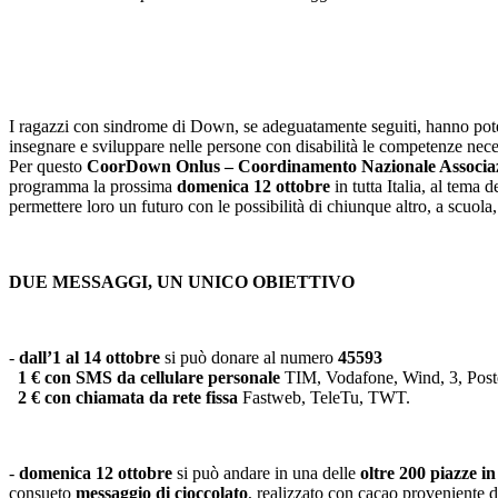
I ragazzi con sindrome di Down, se adeguatamente seguiti, hanno pote
insegnare e sviluppare nelle persone con disabilità le competenze necess
Per questo
CoorDown Onlus – Coordinamento Nazionale Associazi
programma la prossima
domenica 12 ottobre
in tutta Italia, al tema
permettere loro un futuro con le possibilità di chiunque altro, a scuola,
DUE MESSAGGI, UN UNICO OBIETTIVO
-
dall’1 al 14 ottobre
si può donare al numero
45593
1 € con SMS da cellulare personale
TIM, Vodafone, Wind, 3, Pos
2 € con chiamata da rete fissa
Fastweb, TeleTu, TWT.
-
domenica 12 ottobre
si può andare in una delle
oltre 200 piazze in 
consueto
messaggio di cioccolato
, realizzato con cacao proveniente 