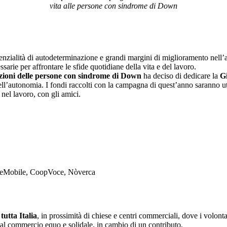
vita alle persone con sindrome di Down
nzialità di autodeterminazione e grandi margini di miglioramento nell’
arie per affrontare le sfide quotidiane della vita e del lavoro.
oni delle persone con sindrome di Down
ha deciso di dedicare la
G
 dell’autonomia. I fondi raccolti con la campagna di quest’anno saranno ut
 nel lavoro, con gli amici.
teMobile, CoopVoce, Nòverca
tutta Italia
, in prossimità di chiese e centri commerciali, dove i volont
dal commercio equo e solidale, in cambio di un contributo.