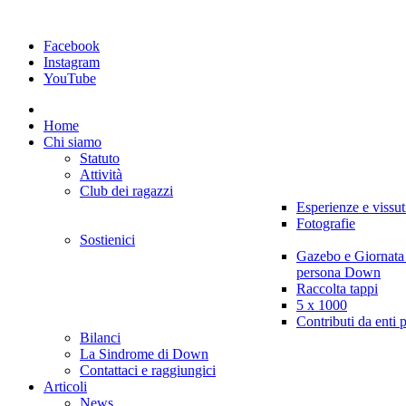
Facebook
Instagram
YouTube
Home
Chi siamo
Statuto
Attività
Club dei ragazzi
Esperienze e vissut
Fotografie
Sostienici
Gazebo e Giornata
persona Down
Raccolta tappi
5 x 1000
Contributi da enti 
Bilanci
La Sindrome di Down
Contattaci e raggiungici
Articoli
News