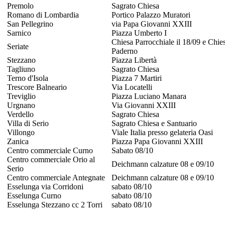
Premolo
Sagrato Chiesa
Romano di Lombardia
Portico Palazzo Muratori
San Pellegrino
via Papa Giovanni XXIII
Sarnico
Piazza Umberto I
Chiesa Parrocchiale il 18/09 e Chie
Seriate
Paderno
Stezzano
Piazza Libertà
Tagliuno
Sagrato Chiesa
Terno d'Isola
Piazza 7 Martiri
Trescore Balneario
Via Locatelli
Treviglio
Piazza Luciano Manara
Urgnano
Via Giovanni XXIII
Verdello
Sagrato Chiesa
Villa di Serio
Sagrato Chiesa e Santuario
Villongo
Viale Italia presso gelateria Oasi
Zanica
Piazza Papa Giovanni XXIII
Centro commerciale Curno
Sabato 08/10
Centro commerciale Orio al
Deichmann calzature 08 e 09/10
Serio
Centro commerciale Antegnate
Deichmann calzature 08 e 09/10
Esselunga via Corridoni
sabato 08/10
Esselunga Curno
sabato 08/10
Esselunga Stezzano cc 2 Torri
sabato 08/10