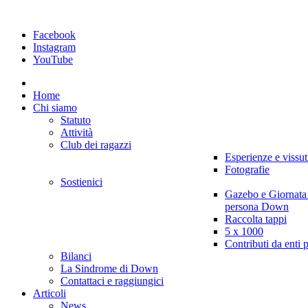
Facebook
Instagram
YouTube
Home
Chi siamo
Statuto
Attività
Club dei ragazzi
Esperienze e vissut
Fotografie
Sostienici
Gazebo e Giornata
persona Down
Raccolta tappi
5 x 1000
Contributi da enti 
Bilanci
La Sindrome di Down
Contattaci e raggiungici
Articoli
News