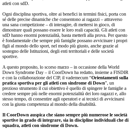
atleti con sdD.
Ogni disciplina sportiva, oltre ai benefici in termini fisici, porta con
sé delle precise dinamiche che consentono ai ragazzi – attraverso
una sana competizione – di interagire, di mettersi in gioco, di
dimostrare quali possano essere le loro reali capacità. Gli atleti con
sdD hanno enormi potenzialità, basta metterli alla prova. Per questo
è fondamentale che sempre più famiglie possano avvicinare i propri
figli al mondo dello sport, nel modo più giusto, anche grazie al
sostegno delle Istituzioni, degli enti territoriali e delle società
sportive.
A questo proposito, lo scorso marzo – in occasione della World
Down Syndrome Day – il CoorDown ha redatto, insieme a FISDIR
e con la collaborazione del CIP, il vademecum “
Orientamenti sulla
pratica sportiva per gli atleti con sindrome di Down
”, un
prezioso strumento il cui obiettivo è quello di spingere le famiglie a
credere sempre più nelle enormi potenzialità dei loro ragazzi e, allo
stesso tempo, di consentire agli operatori e ai tecnici di avvicinarsi
con la giusta competenza al mondo della disabilità.
Il CoorDown auspica che siano sempre più numerose le società
sportive in grado di integrare, sia in discipline individuali che di
squadra, atleti con sindrome di Down.