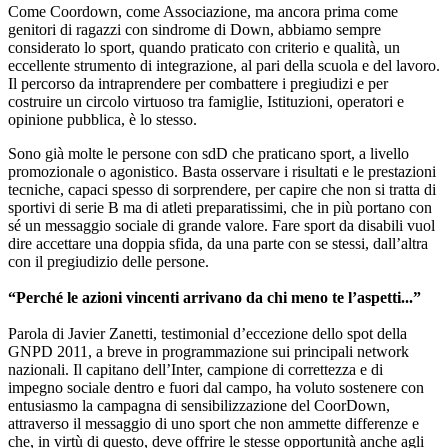
Come Coordown, come Associazione, ma ancora prima come
genitori di ragazzi con sindrome di Down, abbiamo sempre
considerato lo sport, quando praticato con criterio e qualità, un
eccellente strumento di integrazione, al pari della scuola e del lavoro.
Il percorso da intraprendere per combattere i pregiudizi e per
costruire un circolo virtuoso tra famiglie, Istituzioni, operatori e
opinione pubblica, è lo stesso.
Sono già molte le persone con sdD che praticano sport, a livello
promozionale o agonistico. Basta osservare i risultati e le prestazioni
tecniche, capaci spesso di sorprendere, per capire che non si tratta di
sportivi di serie B ma di atleti preparatissimi, che in più portano con
sé un messaggio sociale di grande valore. Fare sport da disabili vuol
dire accettare una doppia sfida, da una parte con se stessi, dall’altra
con il pregiudizio delle persone.
“Perché le azioni vincenti arrivano da chi meno te l’aspetti...”
Parola di Javier Zanetti, testimonial d’eccezione dello spot della
GNPD 2011, a breve in programmazione sui principali network
nazionali. Il capitano dell’Inter, campione di correttezza e di
impegno sociale dentro e fuori dal campo, ha voluto sostenere con
entusiasmo la campagna di sensibilizzazione del CoorDown,
attraverso il messaggio di uno sport che non ammette differenze e
che, in virtù di questo, deve offrire le stesse opportunità anche agli