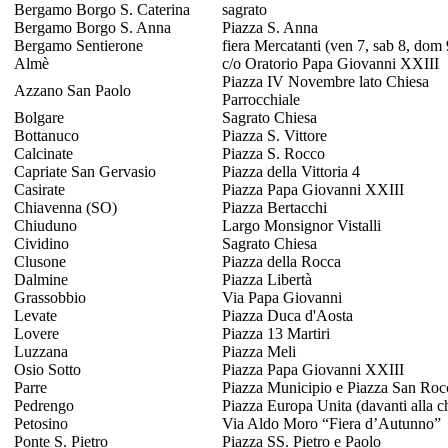
Bergamo Borgo S. Caterina
sagrato
Bergamo Borgo S. Anna
Piazza S. Anna
Bergamo Sentierone
fiera Mercatanti (ven 7, sab 8, dom 
Almè
c/o Oratorio Papa Giovanni XXIII
Piazza IV Novembre lato Chiesa
Azzano San Paolo
Parrocchiale
Bolgare
Sagrato Chiesa
Bottanuco
Piazza S. Vittore
Calcinate
Piazza S. Rocco
Capriate San Gervasio
Piazza della Vittoria 4
Casirate
Piazza Papa Giovanni XXIII
Chiavenna (SO)
Piazza Bertacchi
Chiuduno
Largo Monsignor Vistalli
Cividino
Sagrato Chiesa
Clusone
Piazza della Rocca
Dalmine
Piazza Libertà
Grassobbio
Via Papa Giovanni
Levate
Piazza Duca d'Aosta
Lovere
Piazza 13 Martiri
Luzzana
Piazza Meli
Osio Sotto
Piazza Papa Giovanni XXIII
Parre
Piazza Municipio e Piazza San Roc
Pedrengo
Piazza Europa Unita (davanti alla c
Petosino
Via Aldo Moro “Fiera d’Autunno”
Ponte S. Pietro
Piazza SS. Pietro e Paolo