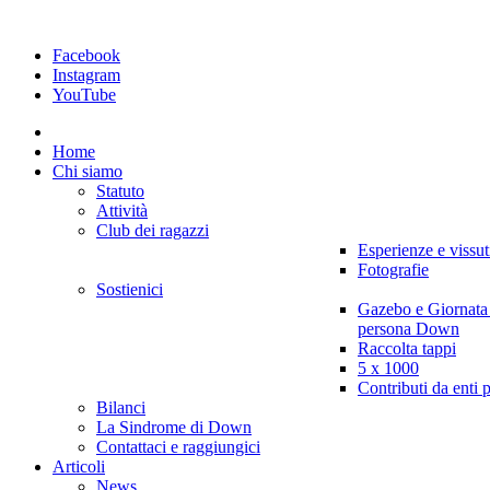
Facebook
Instagram
YouTube
Home
Chi siamo
Statuto
Attività
Club dei ragazzi
Esperienze e vissut
Fotografie
Sostienici
Gazebo e Giornata
persona Down
Raccolta tappi
5 x 1000
Contributi da enti 
Bilanci
La Sindrome di Down
Contattaci e raggiungici
Articoli
News