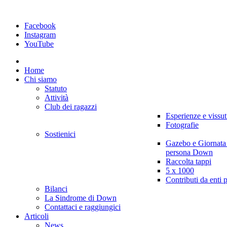
Facebook
Instagram
YouTube
Home
Chi siamo
Statuto
Attività
Club dei ragazzi
Esperienze e vissut
Fotografie
Sostienici
Gazebo e Giornata
persona Down
Raccolta tappi
5 x 1000
Contributi da enti 
Bilanci
La Sindrome di Down
Contattaci e raggiungici
Articoli
News