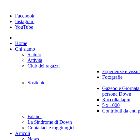
Facebook
Instagram
YouTube
Home
Chi siamo
Statuto
Attività
Club dei ragazzi
Esperienze e vissut
Fotografie
Sostienici
Gazebo e Giornata
persona Down
Raccolta tappi
5 x 1000
Contributi da enti 
Bilanci
La Sindrome di Down
Contattaci e raggiungici
Articoli
News