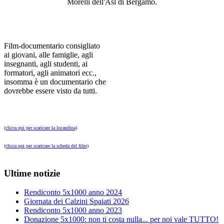
Morelli dell'Asl di Bergamo.
Film-documentario consigliato
ai giovani, alle famiglie, agli
insegnanti, agli studenti, ai
formatori, agli animatori ecc.,
insomma è un documentario che
dovrebbe essere visto da tutti.
(clicca qui per scaricare la locandina)
(clicca qui per scaricare la scheda del film)
Ultime notizie
Rendiconto 5x1000 anno 2024
Giornata dei Calzini Spaiati 2026
Rendiconto 5x1000 anno 2023
Donazione 5x1000: non ti costa nulla... per noi vale TUTTO!