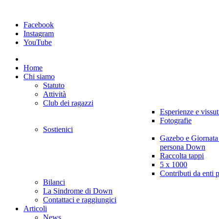
Facebook
Instagram
YouTube
Home
Chi siamo
Statuto
Attività
Club dei ragazzi
Esperienze e vissut
Fotografie
Sostienici
Gazebo e Giornata
persona Down
Raccolta tappi
5 x 1000
Contributi da enti 
Bilanci
La Sindrome di Down
Contattaci e raggiungici
Articoli
News