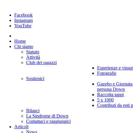
Facebook
Instagram
YouTube
Home
Chi siamo
Statuto
Attività
Club dei ragazzi
Esperienze e vissut
Fotografie
Sostienici
Gazebo e Giornata
persona Down
Raccolta tappi
5 x 1000
Contributi da enti 
Bilanci
La Sindrome di Down
Contattaci e raggiungici
Articoli
News