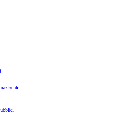
i
 nazionale
pubblici