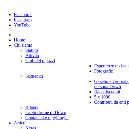
Facebook
Instagram
YouTube
Home
Chi siamo
Statuto
Attività
Club dei ragazzi
Esperienze e vissut
Fotografie
Sostienici
Gazebo e Giornata
persona Down
Raccolta tappi
5 x 1000
Contributi da enti 
Bilanci
La Sindrome di Down
Contattaci e raggiungici
Articoli
News