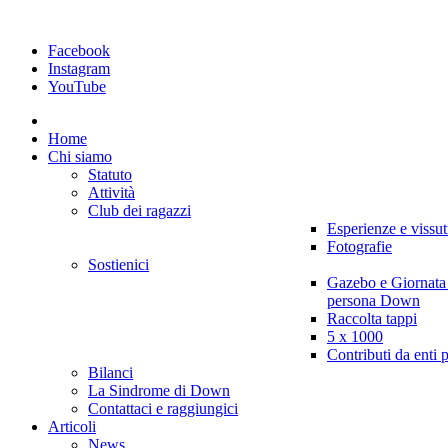
Facebook
Instagram
YouTube
Home
Chi siamo
Statuto
Attività
Club dei ragazzi
Esperienze e vissut
Fotografie
Sostienici
Gazebo e Giornata
persona Down
Raccolta tappi
5 x 1000
Contributi da enti 
Bilanci
La Sindrome di Down
Contattaci e raggiungici
Articoli
News