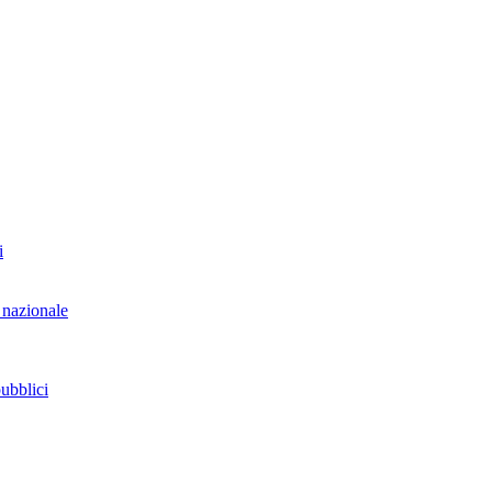
i
 nazionale
pubblici