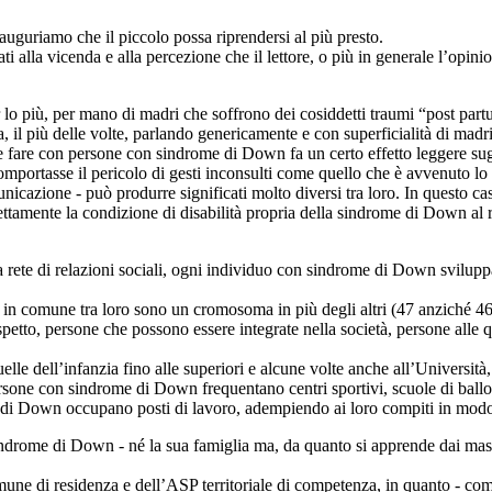
auguriamo che il piccolo possa riprendersi al più presto.
ti alla vicenda e alla percezione che il lettore, o più in generale l’opin
er lo più, per mano di madri che soffrono dei cosiddetti traumi “post par
 il più delle volte, parlando genericamente e con superficialità di madri
fare con persone con sindrome di Down fa un certo effetto leggere sugli
portasse il pericolo di gesti inconsulti come quello che è avvenuto l
cazione - può produrre significati molto diversi tra loro. In questo caso
amente la condizione di disabilità propria della sindrome di Down al ris
pria rete di relazioni sociali, ogni individuo con sindrome di Down svilupp
n comune tra loro sono un cromosoma in più degli altri (47 anziché 46),
to, persone che possono essere integrate nella società, persone alle quali 
e dell’infanzia fino alle superiori e alcune volte anche all’Università
ersone con sindrome di Down frequentano centri sportivi, scuole di ballo
me di Down occupano posti di lavoro, adempiendo ai loro compiti in mod
drome di Down - né la sua famiglia ma, da quanto si apprende dai mass 
une di residenza e dell’ASP territoriale di competenza, in quanto - come