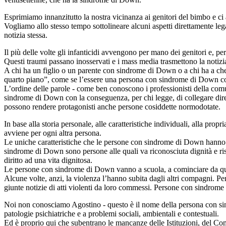
Esprimiamo innanzitutto la nostra vicinanza ai genitori del bimbo e ci 
Vogliamo allo stesso tempo sottolineare alcuni aspetti direttamente lega
notizia stessa.
Il più delle volte gli infanticidi avvengono per mano dei genitori e, p
Questi traumi passano inosservati e i mass media trasmettono la notizia,
A chi ha un figlio o un parente con sindrome di Down o a chi ha a che 
quarto piano”, come se l’essere una persona con sindrome di Down com
L’ordine delle parole - come ben conoscono i professionisti della comuni
sindrome di Down con la conseguenza, per chi legge, di collegare dirett
possono rendere protagonisti anche persone cosiddette normodotate.
In base alla storia personale, alle caratteristiche individuali, alla pro
avviene per ogni altra persona.
Le uniche caratteristiche che le persone con sindrome di Down hanno i
sindrome di Down sono persone alle quali va riconosciuta dignità e rispet
diritto ad una vita dignitosa.
Le persone con sindrome di Down vanno a scuola, a cominciare da quell
Alcune volte, anzi, la violenza l’hanno subita dagli altri compagni. P
giunte notizie di atti violenti da loro commessi. Persone con sindro
Noi non conosciamo Agostino - questo è il nome della persona con sin
patologie psichiatriche e a problemi sociali, ambientali e contestuali.
Ed è proprio qui che subentrano le mancanze delle Istituzioni, del Com