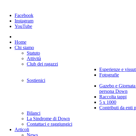
Facebook
Instagram
YouTube
Home
Chi siamo
Statuto
Attività
Club dei ragazzi
Esperienze e vissut
Fotografie
Sostienici
Gazebo e Giornata
persona Down
Raccolta tappi
5 x 1000
Contributi da enti 
Bilanci
La Sindrome di Down
Contattaci e raggiungici
Articoli
News