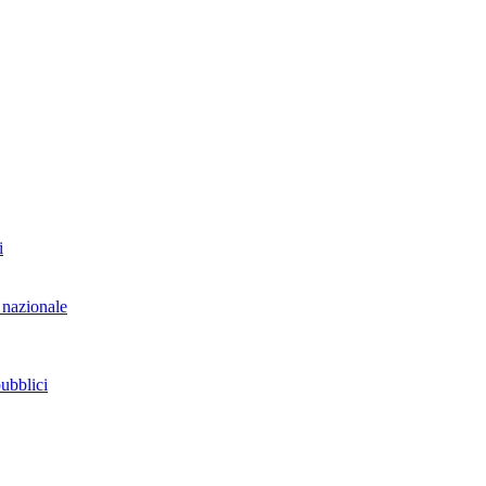
i
 nazionale
pubblici