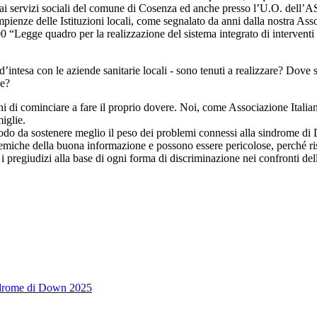
ai servizi sociali del comune di Cosenza ed anche presso l’U.O. dell’AS
enze delle Istituzioni locali, come segnalato da anni dalla nostra Ass
00 “Legge quadro per la realizzazione del sistema integrato di interventi
d’intesa con le aziende sanitarie locali - sono tenuti a realizzare? Dove s
le?
zioni di cominciare a fare il proprio dovere. Noi, come Associazione It
iglie.
 modo da sostenere meglio il peso dei problemi connessi alla sindrome d
miche della buona informazione e possono essere pericolose, perché rischi
pregiudizi alla base di ogni forma di discriminazione nei confronti d
indrome di Down 2025