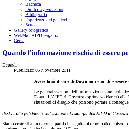
Bacheca
Diritti e agevolazioni
Bibliografia
Esperienze dei genitori
Scuola
Gallery fotografica
WebMail AIPDbergamo
Cerca
Quando l'informazione rischia di essere pe
Dettagli
Pubblicato: 05 Novembre 2011
Avere la sindrome di Down non vuol dire essere vi
Le generalizzazioni dell’informazione sono pericolose
Down. L’AIPD di Cosenza esprime solidarietà alla fam
situazioni di disagio che possono portare a consegu
(testo tratto fedelmente dal comunicato stampa dell'AIPD di Cosenza
Siamo costretti a prendere la parola in seguito al drammatico episodi
ventisettenne, che ha la sindrome di Down.