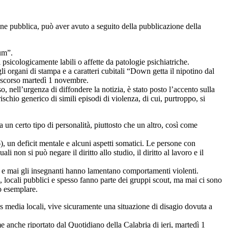
ione pubblica, può aver avuto a seguito della pubblicazione della
tum”.
 psicologicamente labili o affette da patologie psichiatriche.
 organi di stampa e a caratteri cubitali “Down getta il nipotino dal
o scorso martedì 1 novembre.
, nell’urgenza di diffondere la notizia, è stato posto l’accento sulla
chio generico di simili episodi di violenza, di cui, purtroppo, si
a un certo tipo di personalità, piuttosto che un altro, così come
 un deficit mentale e alcuni aspetti somatici. Le persone con
non si può negare il diritto allo studio, il diritto al lavoro e il
, e mai gli insegnanti hanno lamentano comportamenti violenti.
, locali pubblici e spesso fanno parte dei gruppi scout, ma mai ci sono
o esemplare.
media locali, vive sicuramente una situazione di disagio dovuta a
 anche riportato dal Quotidiano della Calabria di ieri, martedì 1