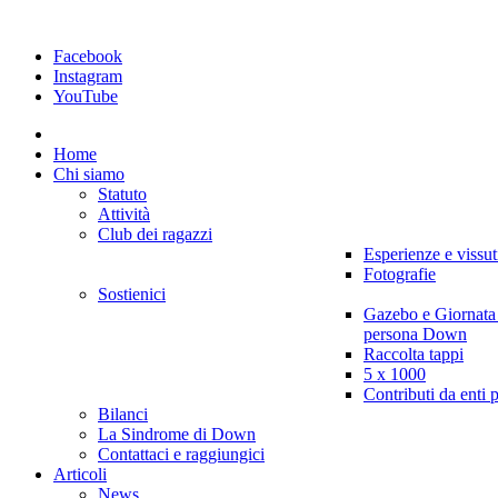
Facebook
Instagram
YouTube
Home
Chi siamo
Statuto
Attività
Club dei ragazzi
Esperienze e vissut
Fotografie
Sostienici
Gazebo e Giornata
persona Down
Raccolta tappi
5 x 1000
Contributi da enti 
Bilanci
La Sindrome di Down
Contattaci e raggiungici
Articoli
News