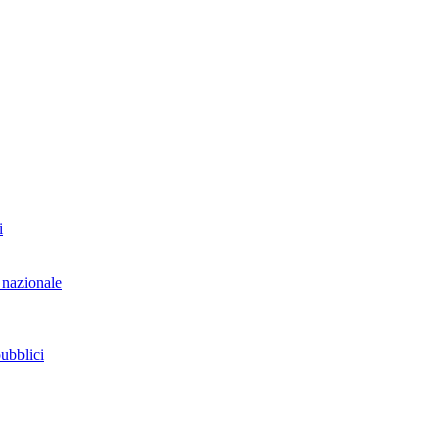
i
 nazionale
pubblici