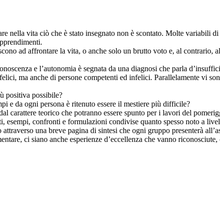
zare nella vita ciò che è stato insegnato non è scontato. Molte variabili d
 apprendimenti.
ono ad affrontare la vita, o anche solo un brutto voto e, al contrario, a
onoscenza e l’autonomia è segnata da una diagnosi che parla d’insuffic
e felici, ma anche di persone competenti ed infelici. Parallelamente vi s
ù positiva possibile?
pi e da ogni persona è ritenuto essere il mestiere più difficile?
 dal carattere teorico che potranno essere spunto per i lavori del pomerig
ti, esempi, confronti e formulazioni condivise quanto spesso noto a livel
 attraverso una breve pagina di sintesi che ogni gruppo presenterà all’
amentare, ci siano anche esperienze d’eccellenza che vanno riconosciute, 