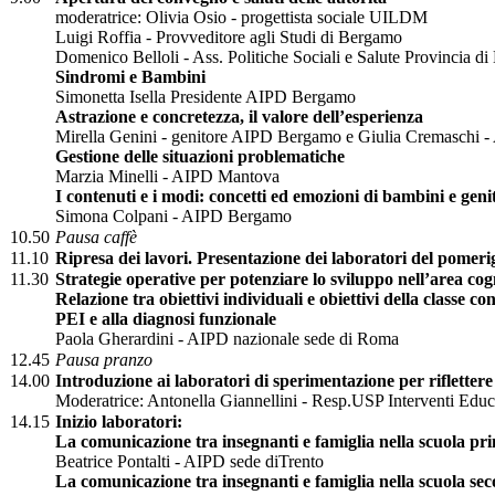
moderatrice: Olivia Osio - progettista sociale UILDM
Luigi Roffia - Provveditore agli Studi di Bergamo
Domenico Belloli - Ass. Politiche Sociali e Salute Provincia d
Sindromi e Bambini
Simonetta Isella Presidente AIPD Bergamo
Astrazione e concretezza, il valore dell’esperienza
Mirella Genini - genitore AIPD Bergamo e Giulia Cremaschi
Gestione delle situazioni problematiche
Marzia Minelli - AIPD Mantova
I contenuti e i modi: concetti ed emozioni di bambini e geni
Simona Colpani - AIPD Bergamo
10.50
Pausa caffè
11.10
Ripresa dei lavori. Presentazione dei laboratori del pomeri
11.30
Strategie operative per potenziare lo sviluppo nell’area cog
Relazione tra obiettivi individuali e obiettivi della classe co
PEI e alla diagnosi funzionale
Paola Gherardini - AIPD nazionale sede di Roma
12.45
Pausa pranzo
14.00
Introduzione ai laboratori di sperimentazione per riflettere
Moderatrice: Antonella Giannellini - Resp.USP Interventi Edu
14.15
Inizio laboratori:
La comunicazione tra insegnanti e famiglia nella scuola pr
Beatrice Pontalti - AIPD sede diTrento
La comunicazione tra insegnanti e famiglia nella scuola se