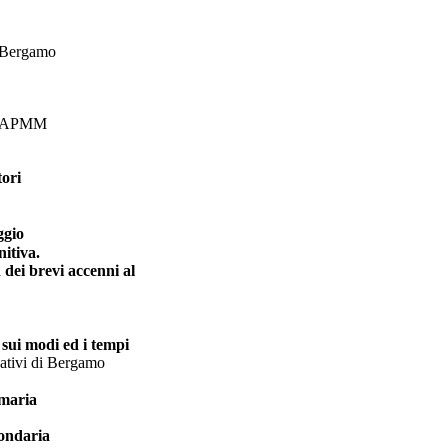
i Bergamo
 - APMM
tori
ggio
nitiva.
n dei brevi accenni al
 sui modi ed i tempi
cativi di Bergamo
imaria
condaria