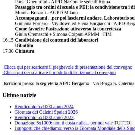
Paola Gherardini - AIPD Nazionale sede di Roma
Passaggio tra ordini di scuola e PEI: la condivisione tra i di
Monica Bolzoni - AGPD Milano
Accompagnami ...per poi lasciarmi andare. Laboratorio sull
Giuliana Fornaro - Vividown ed Elena Bargiacchi - AIPD Be
Come favorire l’astrazione attraverso la concretezza
Giulia Cremaschi e Simona Colpani APMM - FIM
16.15
Condivisione dei contenuti dei laboratori
Dibattito
17.30
Chiusura
Clicca qui per scaricare il pieghevole di presentazione del convegno
Clicca qui per scaricare il modulo di iscrizione al convegno
Iscrizioni presso la segreteria AIPD Bergamo - via Borgo S. Caterina
Ultime notizie
Rendiconto 5x1000 anno 2024
Giornata dei Calzini Spaiati 2026
Rendiconto 5x1000 anno 2023
Donazione 5x1000: non ti costa nulla... per noi vale TUTTO!
I supporti che chiediamo: verso la Giornata Mondiale della S