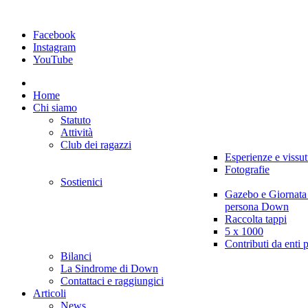
Facebook
Instagram
YouTube
Home
Chi siamo
Statuto
Attività
Club dei ragazzi
Esperienze e vissut
Fotografie
Sostienici
Gazebo e Giornata
persona Down
Raccolta tappi
5 x 1000
Contributi da enti 
Bilanci
La Sindrome di Down
Contattaci e raggiungici
Articoli
News