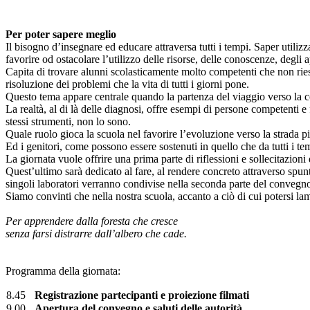
Per poter sapere meglio
Il bisogno d’insegnare ed educare attraversa tutti i tempi. Saper utiliz
favorire od ostacolare l’utilizzo delle risorse, delle conoscenze, degli
Capita di trovare alunni scolasticamente molto competenti che non riesc
risoluzione dei problemi che la vita di tutti i giorni pone.
Questo tema appare centrale quando la partenza del viaggio verso la c
La realtà, al di là delle diagnosi, offre esempi di persone competenti 
stessi strumenti, non lo sono.
Quale ruolo gioca la scuola nel favorire l’evoluzione verso la strada pi
Ed i genitori, come possono essere sostenuti in quello che da tutti i tem
La giornata vuole offrire una prima parte di riflessioni e sollecitazioni
Quest’ultimo sarà dedicato al fare, al rendere concreto attraverso spun
singoli laboratori verranno condivise nella seconda parte del convegno
Siamo convinti che nella nostra scuola, accanto a ciò di cui potersi l
Per apprendere dalla foresta che cresce
senza farsi distrarre dall’albero che cade.
Programma della giornata:
8.45
Registrazione partecipanti e proiezione filmati
9.00
Apertura del convegno e saluti delle autorità