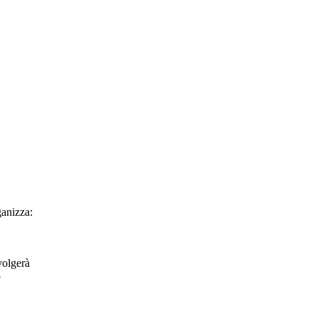
anizza:
volgerà
5