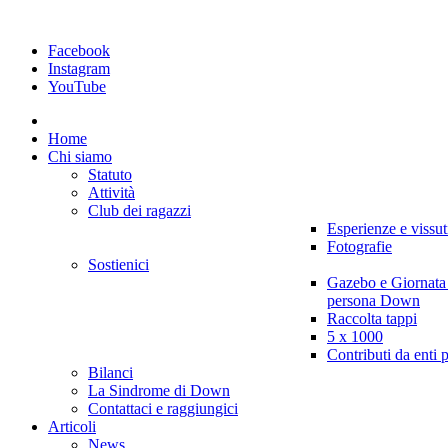
Facebook
Instagram
YouTube
Home
Chi siamo
Statuto
Attività
Club dei ragazzi
Esperienze e vissut
Fotografie
Sostienici
Gazebo e Giornata
persona Down
Raccolta tappi
5 x 1000
Contributi da enti 
Bilanci
La Sindrome di Down
Contattaci e raggiungici
Articoli
News