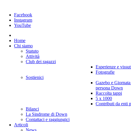
Facebook
Instagram
YouTube
Home
Chi siamo
Statuto
Attività
Club dei ragazzi
Esperienze e vissut
Fotografie
Sostienici
Gazebo e Giornata
persona Down
Raccolta tappi
5 x 1000
Contributi da enti 
Bilanci
La Sindrome di Down
Contattaci e raggiungici
Articoli
News