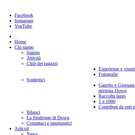
Facebook
Instagram
YouTube
Home
Chi siamo
Statuto
Attività
Club dei ragazzi
Esperienze e vissut
Fotografie
Sostienici
Gazebo e Giornata
persona Down
Raccolta tappi
5 x 1000
Contributi da enti 
Bilanci
La Sindrome di Down
Contattaci e raggiungici
Articoli
News