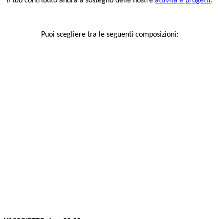
Il tuo contributo andrà a sostegno delle nostre
attività e progetti
.
Puoi scegliere tra le seguenti composizioni: