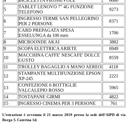
4
BICICLETTA PIEGHEVOLE
6080
TABLET LENOVO 7” 4G FUNZIONE
5
9273
TELEFONO
INGRESSO TERME SAN PELLEGRINO
6
8371
PER 2 PERSONE
CARD PREPAGATA SPESA
7
1706
ESSELUNGA da 100 euro
8
MICROONDE AKAI
3882
9
SCOPA ELETTRICA ARIETE
6949
MACCHINA CAFFE' NESCAFE' DOLCE
10
8559
GUSTO
11
TROLLEY BAGAGLIO A MANO AEREO
4118
STAMPANTE MULTIFUNZIONE EPSON
12
2221
XP-245
CONFEZIONE 6 BOTTIGLIE
13
5965
VALCALEPIO ROSSO
14
TOSTAPANE GIRMI
4822
15
INGRESSO CINEMA PER 3 PERSONE
761
L’estrazione è avvenuta il 21 marzo 2019 presso la sede dell’AIPD di via
Borgo S. Caterina 1d.