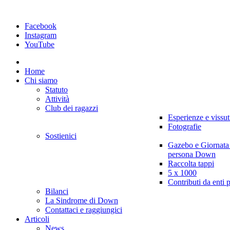
Facebook
Instagram
YouTube
Home
Chi siamo
Statuto
Attività
Club dei ragazzi
Esperienze e vissut
Fotografie
Sostienici
Gazebo e Giornata
persona Down
Raccolta tappi
5 x 1000
Contributi da enti 
Bilanci
La Sindrome di Down
Contattaci e raggiungici
Articoli
News