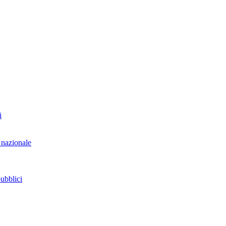
i
 nazionale
pubblici