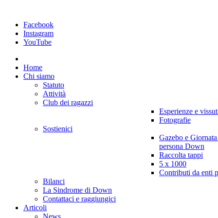
Facebook
Instagram
YouTube
Home
Chi siamo
Statuto
Attività
Club dei ragazzi
Esperienze e vissut
Fotografie
Sostienici
Gazebo e Giornata
persona Down
Raccolta tappi
5 x 1000
Contributi da enti 
Bilanci
La Sindrome di Down
Contattaci e raggiungici
Articoli
News