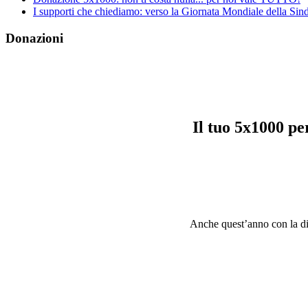
I supporti che chiediamo: verso la Giornata Mondiale della S
Donazioni
Il tuo 5x1000 p
Anche quest’anno con la dich