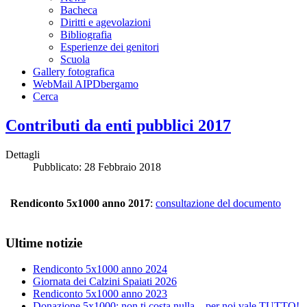
Bacheca
Diritti e agevolazioni
Bibliografia
Esperienze dei genitori
Scuola
Gallery fotografica
WebMail AIPDbergamo
Cerca
Contributi da enti pubblici 2017
Dettagli
Pubblicato: 28 Febbraio 2018
Rendiconto 5x1000 anno 2017
:
consultazione del documento
Ultime notizie
Rendiconto 5x1000 anno 2024
Giornata dei Calzini Spaiati 2026
Rendiconto 5x1000 anno 2023
Donazione 5x1000: non ti costa nulla... per noi vale TUTTO!