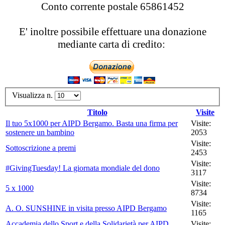
Conto corrente postale 65861452
E' inoltre possibile effettuare una donazione
mediante carta di credito:
Visualizza n.
Titolo
Visite
Il tuo 5x1000 per AIPD Bergamo. Basta una firma per
Visite:
sostenere un bambino
2053
Visite:
Sottoscrizione a premi
2453
Visite:
#GivingTuesday! La giornata mondiale del dono
3117
Visite:
5 x 1000
8734
Visite:
A. O. SUNSHINE in visita presso AIPD Bergamo
1165
Accademia dello Sport e della Solidarietà per AIPD
Visite: