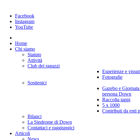
Facebook
Instagram
YouTube
Home
Chi siamo
Statuto
Attività
Club dei ragazzi
Esperienze e vissut
Fotografie
Sostienici
Gazebo e Giornata
persona Down
Raccolta tappi
5 x 1000
Contributi da enti 
Bilanci
La Sindrome di Down
Contattaci e raggiungici
Articoli
News